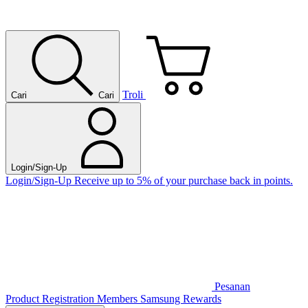
Troli
Cari
Cari
Login/Sign-Up
Login/Sign-Up
Receive up to 5% of your purchase back in points.
Pesanan
Product Registration
Members
Samsung Rewards