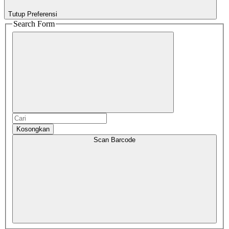
Tutup Preferensi
Search Form
Kosongkan
Scan Barcode