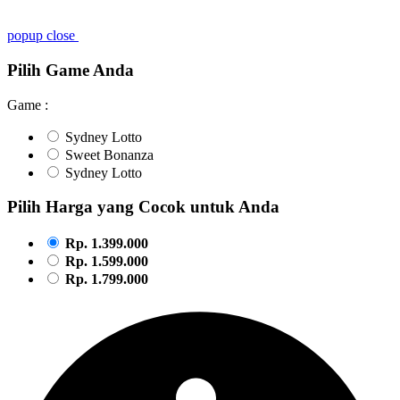
popup close
Pilih Game Anda
Game :
Sydney Lotto
Sweet Bonanza
Sydney Lotto
Pilih Harga yang Cocok untuk Anda
Rp. 1.399.000
Rp. 1.599.000
Rp. 1.799.000