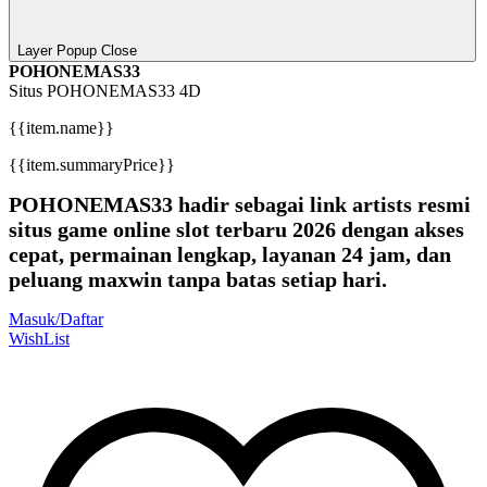
Layer Popup Close
POHONEMAS33
Situs
POHONEMAS33
4D
{{item.name}}
{{item.summaryPrice}}
POHONEMAS33 hadir sebagai link artists resmi
situs game online slot terbaru 2026 dengan akses
cepat, permainan lengkap, layanan 24 jam, dan
peluang maxwin tanpa batas setiap hari.
Masuk/Daftar
WishList