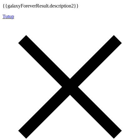
{{galaxyForeverResult.description2}}
Tutup